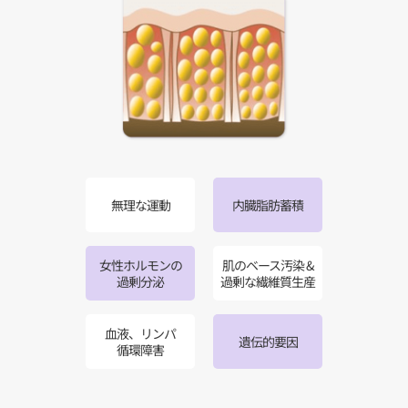
無理な運動
内臓脂肪蓄積
女性ホルモンの
肌のベース汚染 &
過剰分泌
過剰な繊維質生産
血液、リンパ
遺伝的要因
循環障害