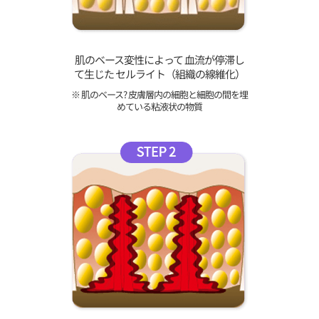
肌のベース変性によって 血流が停滞し
て生じた セルライト（組織の線維化）
※ 肌のベース? 皮膚層内の細胞と細胞の間を埋
めている粘液状の物質