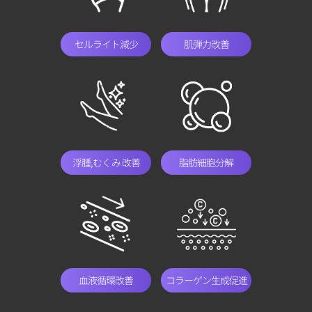
セルライト減少
肌弾力改善
浮腫,むくみ 改善
脂肪細胞分解
血液循環改善
コラーゲン生成促進