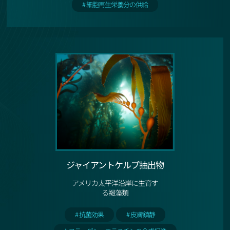
# 細胞再生栄養分の供給
ジャイアントケルプ抽出物
アメリカ太平洋沿岸に生育す
る褐藻類
# 抗菌効果
# 皮膚鎮静