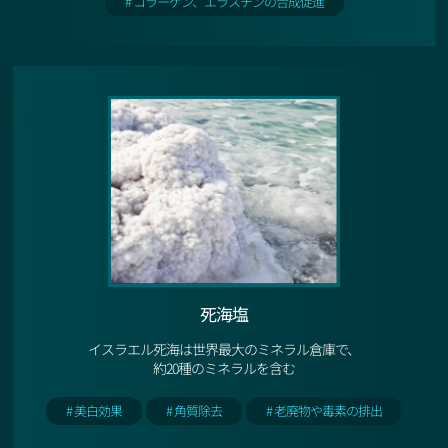
# コラーゲン、エラスチンの合成促進
死海塩
イスラエル死海は世界最大のミネラル倉庫で、
約20種のミネラルを含む
# 美白効果
# 角質除去
# 老廃物や毒素の排出