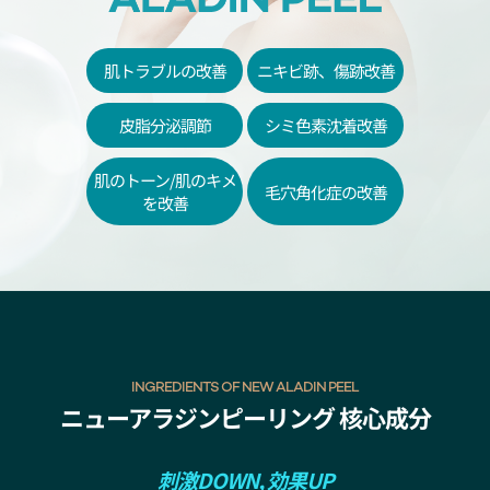
肌トラブルの改善
ニキビ跡、傷跡改善
皮脂分泌調節
シミ色素沈着改善
肌のトーン/肌のキメ
毛穴角化症の改善
を改善
INGREDIENTS OF NEW ALADIN PEEL
ニューアラジンピーリング 核心成分
刺激DOWN, 効果UP