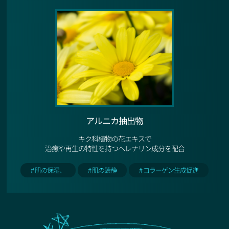
アルニカ抽出物
キク科植物の花エキスで
治癒や再生の特性を持つヘレナリン成分を配合
# 肌の保湿、
# 肌の鎮静
# コラーゲン生成促進