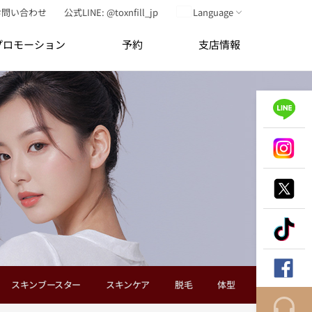
お問い合わせ
公式LINE: @toxnfill_jp
Language
プロモーション
予約
支店情報
スキンブースター
スキンケア
脱毛
体型
抗老化点滴