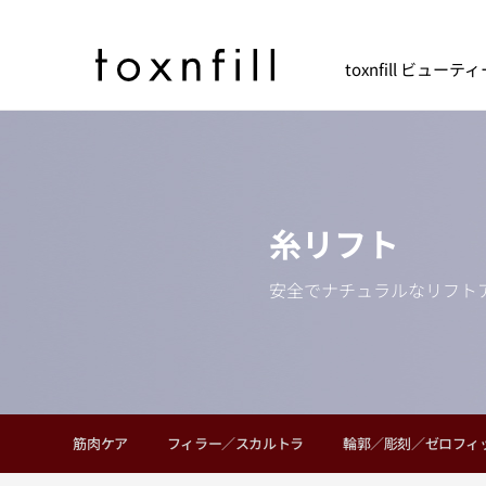
toxnfill ビュー
糸リフト
安全でナチュラルなリフト
筋肉ケア
フィラー／スカルトラ
輪郭／彫刻／ゼロフィ