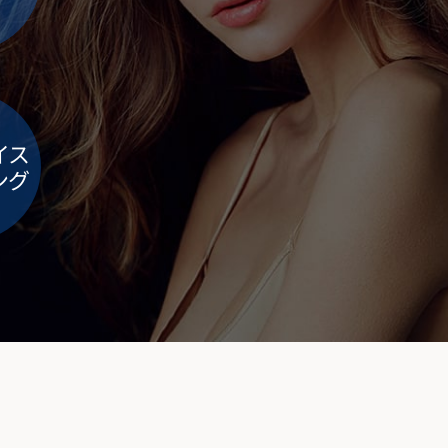
イス
ング