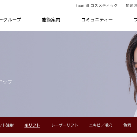
toxnfill コスメティック
加盟
ティーグループ
施術案内
コミュニティー
アップ
ット注射
糸リフト
レーザーリフト
ニキビ／毛穴
色素