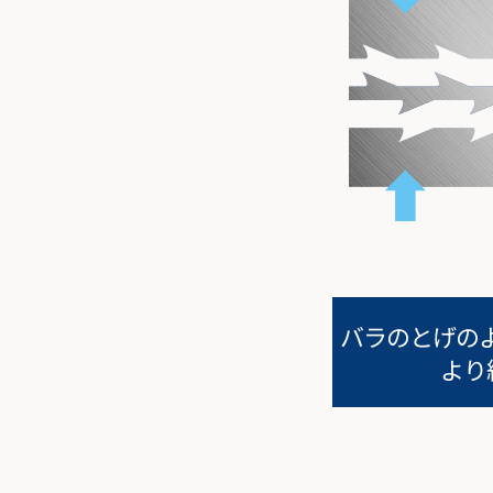
バラのとげのよ
より