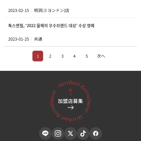
2023-02-15
明洞(ミヨンドン)店
톡스앤필, ‘2022 올해의 우수브랜드 대상’ 수상 영예
2023-01-25
共通
1
2
3
4
5
次へ
加盟店募集