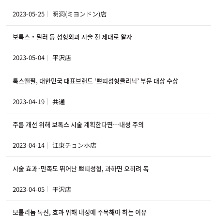
2023-05-25
明洞(ミヨンドン)店
보톡스‧필러 등 성형외과 시술 전 제대로 알자
2023-05-04
平沢店
톡스앤필, 대한민국 대표브랜드 ‘쁘띠성형클리닉’ 부문 대상 수상
2023-04-19
共通
주름 개선 위해 보톡스 시술 계획한다면…내성 주의
2023-04-14
江東チョンホ店
시술 효과·만족도 뛰어난 쁘띠성형, 과하면 오히려 독
2023-04-05
平沢店
보툴리눔 톡신, 효과 위해 내성에 주목해야 하는 이유