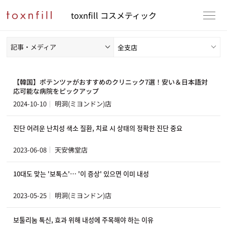
toxnfill コスメティック
記事・メディア
【韓国】ポテンツァがおすすめのクリニック7選！安い＆日本語対
応可能な病院をピックアップ
2024-10-10
明洞(ミヨンドン)店
진단 어려운 난치성 색소 질환, 치료 시 상태의 정확한 진단 중요
2023-06-08
天安佛堂店
10대도 맞는 '보톡스'… '이 증상' 있으면 이미 내성
2023-05-25
明洞(ミヨンドン)店
보툴리눔 톡신, 효과 위해 내성에 주목해야 하는 이유