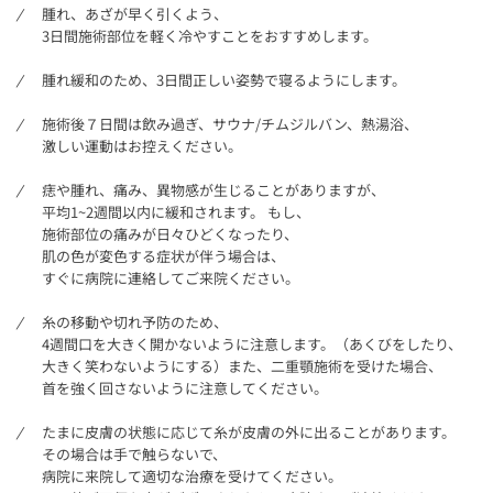
腫れ、あざが早く引くよう、
3日間施術部位を軽く冷やすことをおすすめします。
腫れ緩和のため、3日間正しい姿勢で寝るようにします。
施術後７日間は飲み過ぎ、サウナ/チムジルバン、熱湯浴、
激しい運動はお控えください。
痣や腫れ、痛み、異物感が生じることがありますが、
平均1~2週間以内に緩和されます。 もし、
施術部位の痛みが日々ひどくなったり、
肌の色が変色する症状が伴う場合は、
すぐに病院に連絡してご来院ください。
糸の移動や切れ予防のため、
4週間口を大きく開かないように注意します。（あくびをしたり、
大きく笑わないようにする）また、二重顎施術を受けた場合、
首を強く回さないように注意してください。
たまに皮膚の状態に応じて糸が皮膚の外に出ることがあります。
その場合は手で触らないで、
病院に来院して適切な治療を受けてください。