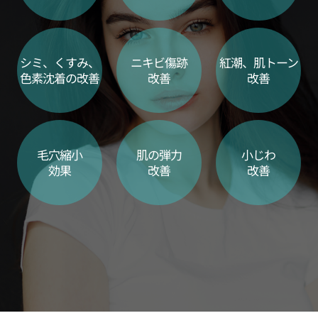
シミ、くすみ、
ニキビ傷跡
紅潮、肌トーン
色素沈着の改善
改善
改善
毛穴縮小
肌の弾力
小じわ
効果
改善
改善