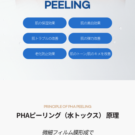
肌の保湿効果
肌の美白効果
肌トラブルの改善
肌の弾力改善
老化防止効果
肌のトーン/肌のキメを改善
PRINCIPLE OF PHA PEELING
PHAピーリング（水トックス） 原理
微細フィルム膜形成で