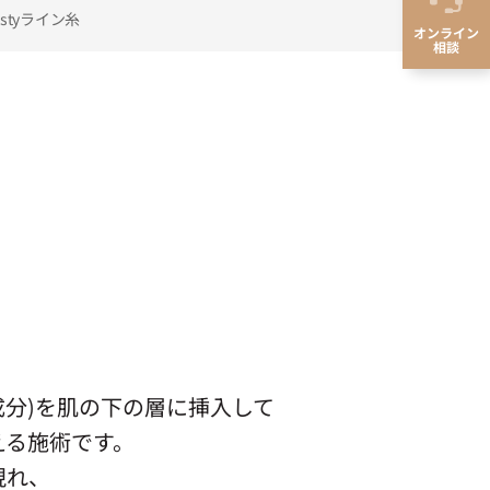
astyライン糸
オンライン
相談
成分)を肌の下の層に挿入して
える施術です。
現れ、