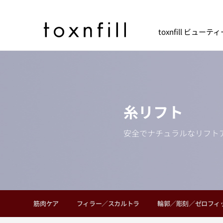
toxnfill ビュー
糸リフト
安全でナチュラルなリフト
筋肉ケア
フィラー／スカルトラ
輪郭／彫刻／ゼロフィ