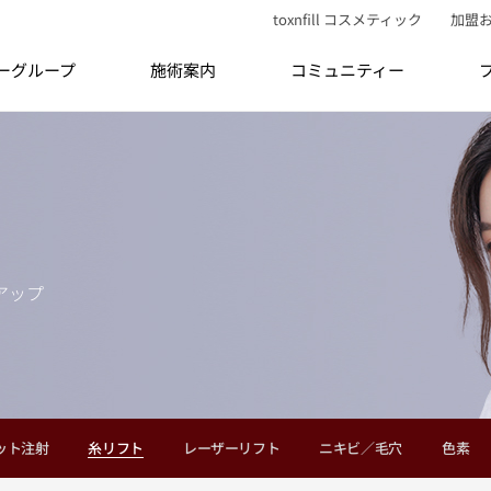
toxnfill コスメティック
加盟
ティーグループ
施術案内
コミュニティー
アップ
ット注射
糸リフト
レーザーリフト
ニキビ／毛穴
色素