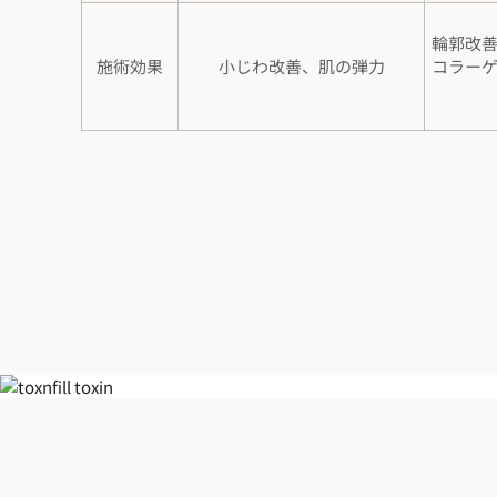
輪郭改
施術効果
小じわ改善、肌の弾力
コラー
糸リフト