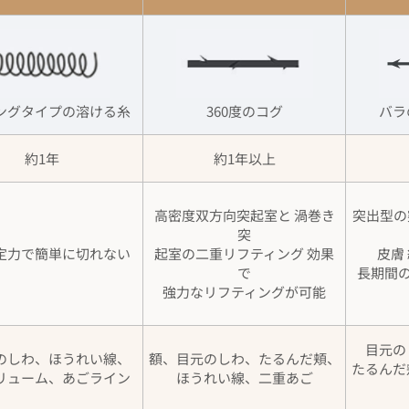
ングタイプの溶ける糸
360度のコグ
バラ
約1年
約1年以上
高密度双方向突起室と 渦巻き
突出型の
突
定力で簡単に切れない
起室の二重リフティング 効果
皮膚
で
長期間の
強力なリフティングが可能
目元の
のしわ、ほうれい線、
額、目元のしわ、たるんだ頬、
たるんだ
リューム、あごライン
ほうれい線、二重あご