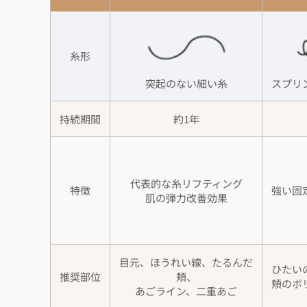
糸形
突起のない細い糸
スプリ
持続期間
約1年
代表的な糸リフティング
特徴
強い固
肌の弾力改善効果
目元、ほうれい線、たるんだ
ひたい
推奨部位
頬、
頬のボ
あごライン、二重あご