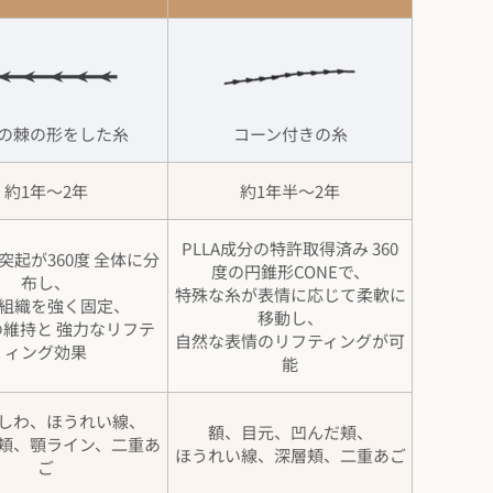
の棘の形をした糸
コーン付きの糸
約1年～2年
約1年半～2年
PLLA成分の特許取得済み 360
突起が360度 全体に分
度の円錐形CONEで、
布し、
特殊な糸が表情に応じて柔軟に
 組織を強く固定、
移動し、
維持と 強力なリフテ
自然な表情のリフティングが可
ィング効果
能
しわ、ほうれい線、
額、目元、凹んだ頬、
頬、顎ライン、二重あ
ほうれい線、深層頬、二重あご
ご