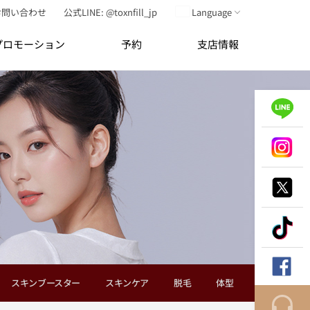
お問い合わせ
公式LINE: @toxnfill_jp
Language
プロモーション
予約
支店情報
スキンブースター
スキンケア
脱毛
体型
抗老化点滴