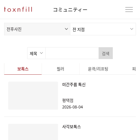
コミュニティー
전후사진
검색
보톡스
필러
윤곽/리프팅
피부
미간주름 톡신
평택점
2026-08-04
사각보톡스