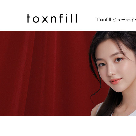
toxnfill ビュー