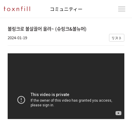
コミュニティー
볼링크로 볼살끌어 올려~ (슈링크&볼뉴머)
2024-01-19
リスト