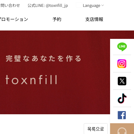
お問い合わせ
公式LINE: @toxnfill_jp
Language
プロモーション
予約
支店情報
完
璧
な
あ
な
た
を
作
る
목록으로