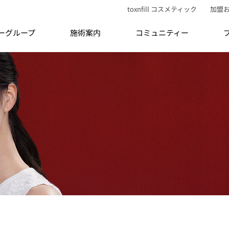
toxnfill コスメティック
加盟
ティーグループ
施術案内
コミュニティー