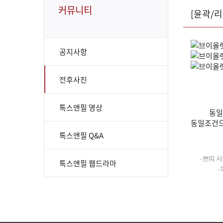
커뮤니티
[윤곽/
공지사항
전후사진
톡스앤필 영상
동일
동일조건으
톡스앤필 Q&A
-쁘띠 시
톡스앤필 웹드라마
-