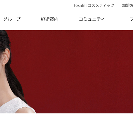
toxnfill コスメティック
加盟
ティーグループ
施術案内
コミュニティー