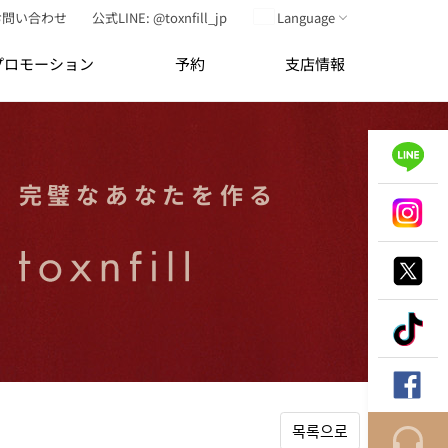
お問い合わせ
公式LINE: @toxnfill_jp
Language
プロモーション
予約
支店情報
完
璧
な
あ
な
た
を
作
る
목록으로