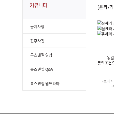
커뮤니티
[윤곽/
공지사항
전후사진
톡스앤필 영상
동일
동일조건으
톡스앤필 Q&A
-쁘띠 시
톡스앤필 웹드라마
-